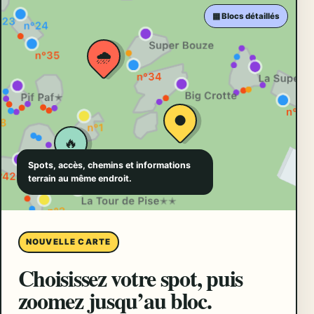
▦ Blocs détaillés
🌧️
●
🔥
Spots, accès, chemins et informations
terrain au même endroit.
NOUVELLE CARTE
Choisissez votre spot, puis
zoomez jusqu’au bloc.